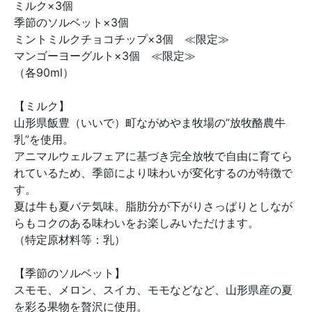
ミルク×3個
季節のソルベット×3個
ミントミルクチョコチップ×3個 ≪限定≫
マンゴーヨーグルト×3個 ≪限定≫
（各90ml）
【ミルク】
山形県飯豊（いいで）町ながめやま牧場の”放牧酪農牛
乳”を使用。
アニマルウェルフェアに基づき完全放牧で自由に育てら
れているため、季節により味わいが変化するのが特徴で
す。
夏は牛も夏バテ気味。脂肪分が下がりさっぱりとしなが
らもコクのある味わいをお楽しみいただけます。
（特定原材料等：乳）
【季節のソルベット】
スモモ、メロン、スイカ、モモなどなど、山形県産の夏
を彩る果物を贅沢に使用。