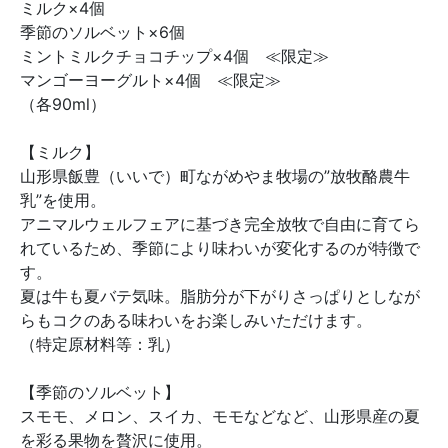
ミルク×4個
季節のソルベット×6個
ミントミルクチョコチップ×4個 ≪限定≫
マンゴーヨーグルト×4個 ≪限定≫
（各90ml）
【ミルク】
山形県飯豊（いいで）町ながめやま牧場の”放牧酪農牛
乳”を使用。
アニマルウェルフェアに基づき完全放牧で自由に育てら
れているため、季節により味わいが変化するのが特徴で
す。
夏は牛も夏バテ気味。脂肪分が下がりさっぱりとしなが
らもコクのある味わいをお楽しみいただけます。
（特定原材料等：乳）
【季節のソルベット】
スモモ、メロン、スイカ、モモなどなど、山形県産の夏
を彩る果物を贅沢に使用。